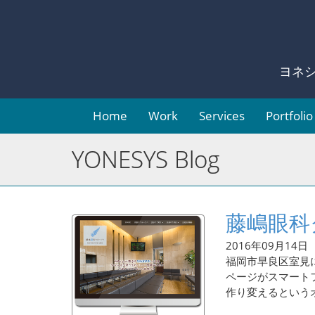
ヨネ
Home
Work
Services
Portfolio
YONESYS Blog
藤嶋眼科
2016年09月14日
福岡市早良区室見
ページがスマート
作り変えるというオ