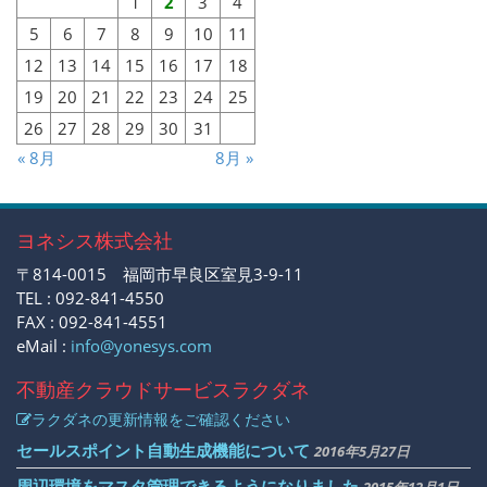
1
2
3
4
5
6
7
8
9
10
11
12
13
14
15
16
17
18
19
20
21
22
23
24
25
26
27
28
29
30
31
« 8月
8月 »
ヨネシス株式会社
〒814-0015 福岡市早良区室見3-9-11
TEL : 092-841-4550
FAX : 092-841-4551
eMail :
info@yonesys.com
不動産クラウドサービス
ラクダネ
ラクダネの更新情報をご確認ください
セールスポイント自動生成機能について
2016年5月27日
周辺環境をマスタ管理できるようになりました