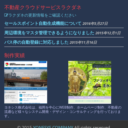
不動産クラウドサービス
ラクダネ
ラクダネの更新情報をご確認ください
セールスポイント自動生成機能について
2016年5月27日
周辺環境をマスタ管理できるようになりました
2015年12月1日
バス停の自動登録に対応しました
2015年11月16日
制作実績
ヨネシス株式会社は、福岡を中心にWEB制作、ホームページ制作、不動産の
流通など様々なシステム開発・デザイン・コンサルティングを行っておりま
す。
© 2015
YONESYS COMPANY
All rights reserved.